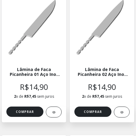
Lâmina de Faca
Lâmina de Faca
Picanheira 01 Aço Inox
Picanheira 02 Aço Inox
420 - Hidden Tang -
420 - Hidden Tang -
ELPICINX01
ELPICINX02
R$14,90
R$14,90
2
x de
R$7,45
sem juros
2
x de
R$7,45
sem juros
COMPRAR
COMPRAR