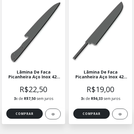
Lâmina De Faca
Lâmina De Faca
Picanheira Aço Inox 420
Picanheira Aço Inox 420
05 - Full Tang -
04 - Hidden Tang -
LFPICINX05
ELPICINX04
R$22,50
R$19,00
3
x de
R$7,50
sem juros
3
x de
R$6,33
sem juros
COMPRAR
COMPRAR