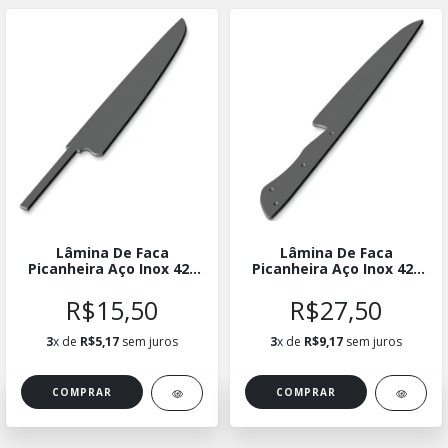
Lâmina De Faca
Lâmina De Faca
Picanheira Aço Inox 420
Picanheira Aço Inox 420
03 - Hidden Tang -
06 - Full Tang -
ELPICINX03
LFPICINX06
R$15,50
R$27,50
3
x de
R$5,17
sem juros
3
x de
R$9,17
sem juros
COMPRAR
COMPRAR