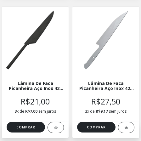
Lâmina De Faca
Lâmina De Faca
Picanheira Aço Inox 420
Picanheira Aço Inox 420
08 - Hidden Tang -
14 - Full Tang -
ELPICINX08
LFPICINX14
R$21,00
R$27,50
3
x de
R$7,00
sem juros
3
x de
R$9,17
sem juros
COMPRAR
COMPRAR