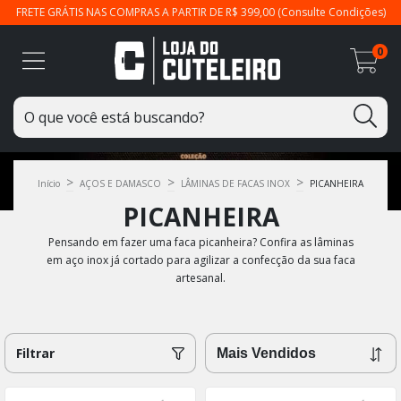
FRETE GRÁTIS NAS COMPRAS A PARTIR DE R$ 399,00 (Consulte Condições)
0
>
>
>
Início
AÇOS E DAMASCO
LÂMINAS DE FACAS INOX
PICANHEIRA
PICANHEIRA
Pensando em fazer uma faca picanheira? Confira as lâminas
em aço inox já cortado para agilizar a confecção da sua faca
artesanal.
Filtrar