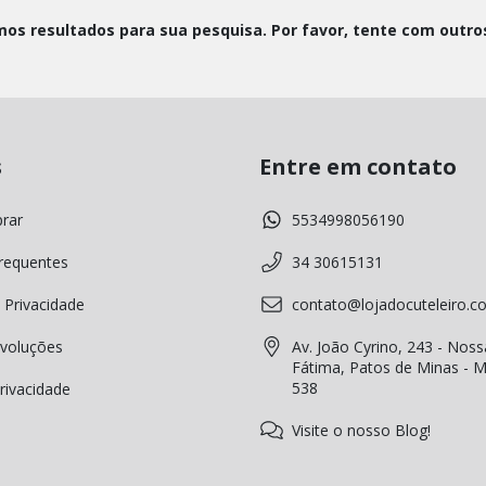
os resultados para sua pesquisa. Por favor, tente com outros 
s
Entre em contato
rar
5534998056190
requentes
34 30615131
 Privacidade
contato@lojadocuteleiro.c
voluções
Av. João Cyrino, 243 - Noss
Fátima, Patos de Minas - 
538
Privacidade
Visite o nosso Blog!