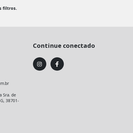
filtros.
Continue conectado
om.br
a Sra. de
MG, 38701-