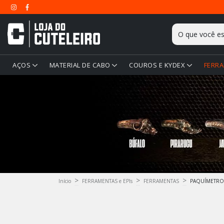
AÇOS
MATERIAL DE CABO
COUROS E KYDEX
FERRA
>
>
>
Início
FERRAMENTAS e EPIs
FERRAMENTAS
PAQUÍMETRO