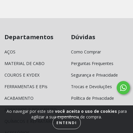
Departamentos
Dúvidas
AÇOS
Como Comprar
MATERIAL DE CABO
Perguntas Frequentes
COUROS E KYDEX
Segurança e Privacidade
FERRAMENTAS E EPIs
Trocas e Devoluções
ACABAMENTO
Política de Privacidade
ABRASIVOS E POLIMENTO
Ao navegar por este site
você aceita o uso de cookies
para
agilizar a sua experiência de compra.
QUÍMICOS E REFRATÁRIOS
ENTENDI
ACESSÓRIOS