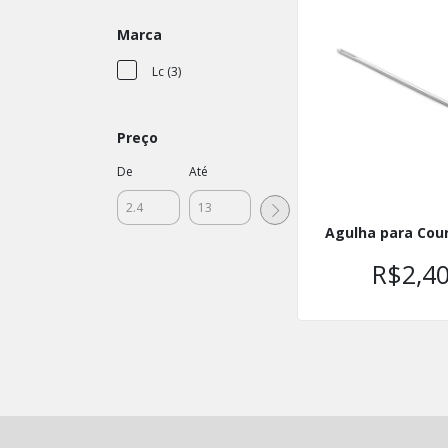
Marca
Lc (3)
Preço
De
Até
Agulha para Cou
R$2,4