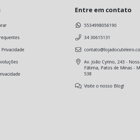
s
Entre em contato
rar
5534998056190
requentes
34 30615131
 Privacidade
contato@lojadocuteleiro.c
voluções
Av. João Cyrino, 243 - Noss
Fátima, Patos de Minas - 
538
Privacidade
Visite o nosso Blog!