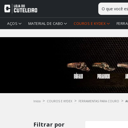
AÇOS
MATERIAL DE CABO
COUROS E KYDEX
FERRA
>
>
>
Início
COUROS E KYDEX
FERRAMENTAS PARA COURO
A
Filtrar por