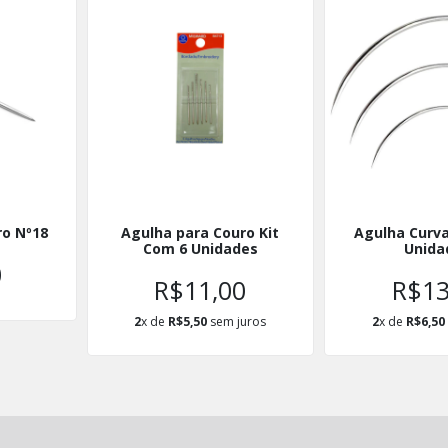
ro Nº18
Agulha para Couro Kit
Agulha Curva
Com 6 Unidades
Unida
0
R$11,00
R$13
2
x de
R$5,50
sem juros
2
x de
R$6,50