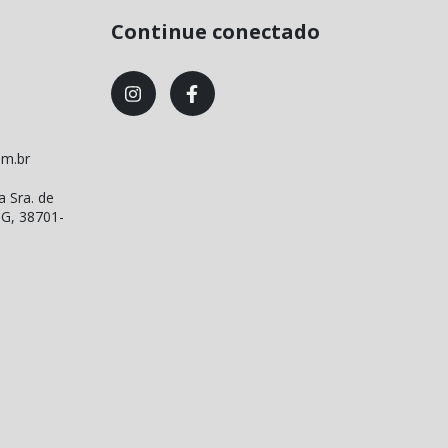
Continue conectado
om.br
a Sra. de
MG, 38701-