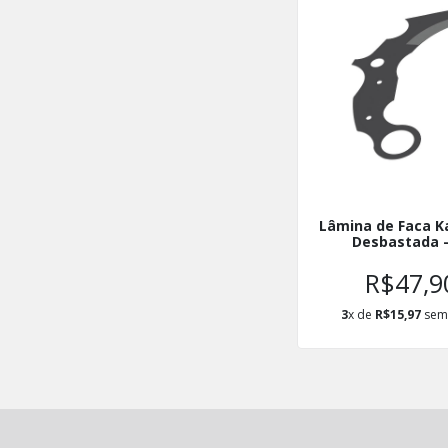
Lâmina de Faca K
Desbastada -
R$47,9
3
x de
R$15,97
sem 