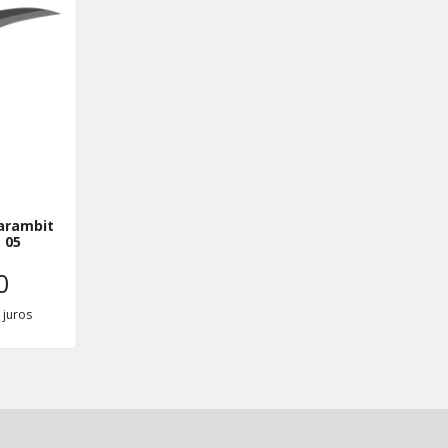
arambit
 05
0
juros