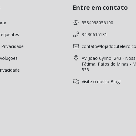
s
Entre em contato
rar
5534998056190
requentes
34 30615131
 Privacidade
contato@lojadocuteleiro.c
voluções
Av. João Cyrino, 243 - Noss
Fátima, Patos de Minas - 
538
Privacidade
Visite o nosso Blog!