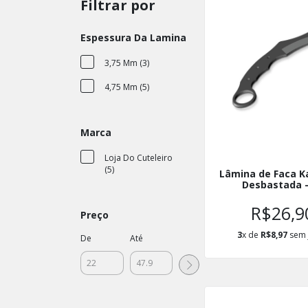
Filtrar por
Espessura Da Lamina
3,75 Mm (3)
4,75 Mm (5)
Marca
Loja Do Cuteleiro
(5)
Lâmina de Faca K
Desbastada -
R$26,9
Preço
3
x de
R$8,97
sem 
De
Até