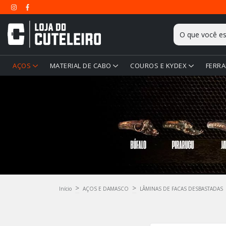
AÇOS
MATERIAL DE CABO
COUROS E KYDEX
FERRA
>
>
Início
AÇOS E DAMASCO
LÂMINAS DE FACAS DESBASTADAS