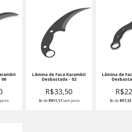
arambit
Lâmina de Faca Karambit
Lâmina de Fa
 06
Desbastada - 02
Desbasta
0
R$33,50
R$22
juros
3
x de
R$11,17
sem juros
3
x de
R$7,33