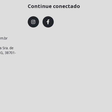
Continue conectado
om.br
a Sra. de
MG, 38701-