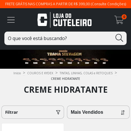
FRETE GRÁTIS NAS COMPRAS A PARTIR DE R$ 399,00 (Consulte Condições)
0
>
>
>
Início
COUROS E KYDEX
TINTAS, LINHAS, COLAS e RETOQUES
CREME HIDRATANTE
CREME HIDRATANTE
Filtrar