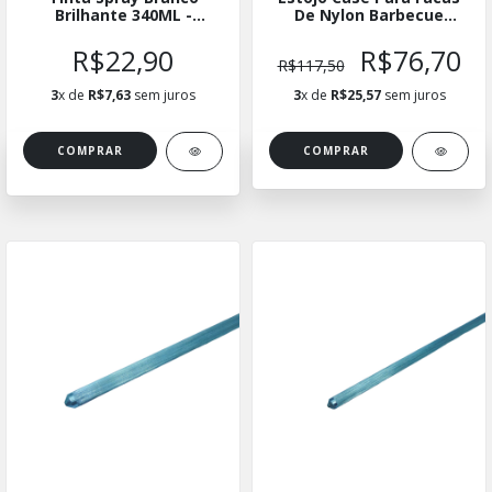
Brilhante 340ML -
De Nylon Barbecue
Orbspray
(38x38cm) - ECNBBC
R$22,90
R$76,70
R$117,50
3
x de
R$7,63
sem juros
3
x de
R$25,57
sem juros
COMPRAR