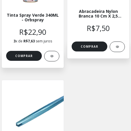
Abracadeira Nylon
Tinta Spray Verde 340ML
Branca 10 Cm X 2,5
- Orbspray
Thompson - 100 Und.
R$7,50
R$22,90
3
x de
R$7,63
sem juros