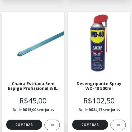
Chaira Estriada Sem
Desengripante Spray
Espiga Profissional 3/8"
WD-40 500ml
X 10"
R$45,00
R$102,50
3
x de
R$15,00
sem juros
3
x de
R$34,17
sem juros
COMPRAR