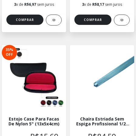
3
x de
R$6,97
sem juros
3
x de
R$8,17
sem juros
35
%
OFF
Estojo Case Para Facas
Chaira Estriada Sem
De Nylon 5" (13x5x4cm)
Espiga Profissional 1/2"
X 14"