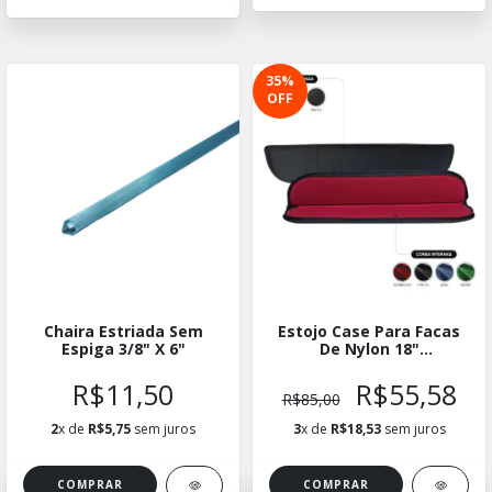
35
%
OFF
Chaira Estriada Sem
Estojo Case Para Facas
Espiga 3/8" X 6"
De Nylon 18"
(45x10x4,5cm)
R$11,50
R$55,58
R$85,00
2
x de
R$5,75
sem juros
3
x de
R$18,53
sem juros
COMPRAR