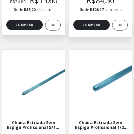
R$15,60
R$84,50
R$24,00
3
x de
R$5,20
sem juros
3
x de
R$28,17
sem juros
COMPRAR
Chaira Estriada Sem
Chaira Estriada Sem
Espiga Profissional 5/16"
Espiga Profissional 1/2"
X 6"
X 12"