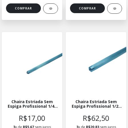
Chaira Estriada Sem
Chaira Estriada Sem
Espiga Profissional 1/4"
Espiga Profissional 1/2"
X 3"
X 10"
R$17,00
R$62,50
3
x de
R$5,67
sem juros
3
x de
R$20,83
sem juros