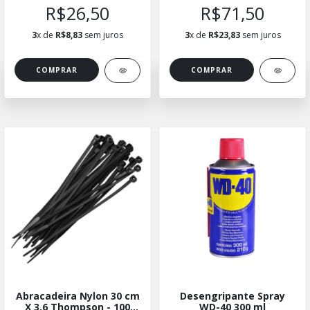
R$26,50
R$71,50
3
x de
R$8,83
sem juros
3
x de
R$23,83
sem juros
Abracadeira Nylon 30 cm
Desengripante Spray
X 3,6 Thompson - 100
WD-40 300 ml