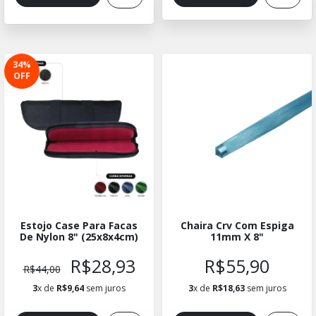
34
%
OFF
Estojo Case Para Facas
Chaira Crv Com Espiga
De Nylon 8" (25x8x4cm)
11mm X 8"
R$28,93
R$55,90
R$44,00
3
x de
R$9,64
sem juros
3
x de
R$18,63
sem juros