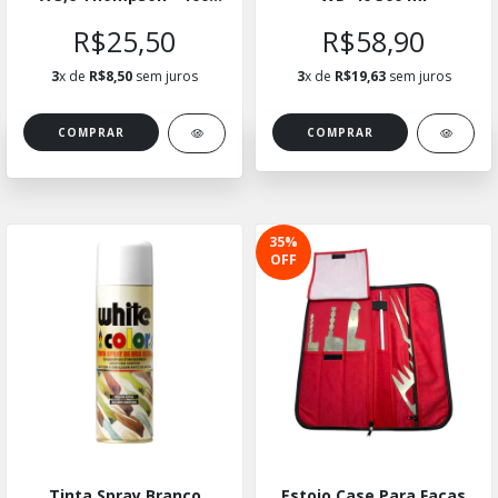
Und.
R$25,50
R$58,90
3
x de
R$8,50
sem juros
3
x de
R$19,63
sem juros
COMPRAR
35
%
OFF
Tinta Spray Branco
Estojo Case Para Facas