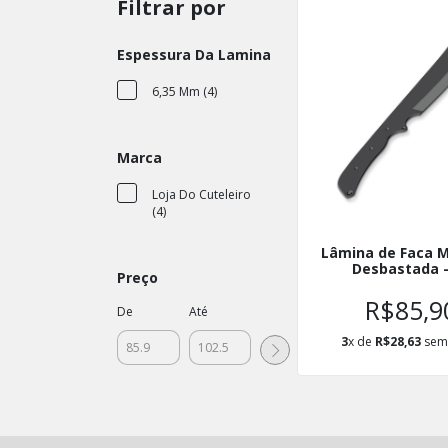
Filtrar por
Espessura Da Lamina
6,35 Mm (4)
Marca
Loja Do Cuteleiro
(4)
Lâmina de Faca 
Desbastada -
Preço
R$85,9
De
Até
3
x de
R$28,63
sem 