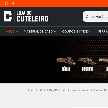
AÇOS
MATERIAL DE CABO
COUROS E KYDEX
FERRA
>
>
Início
AÇOS E DAMASCO
LÂMINAS DE FACAS DESBASTADAS