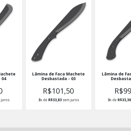
Machete
Lâmina de Faca Machete
Lâmina de Fa
 04
Desbastada - 03
Desbasta
0
R$101,50
R$99
juros
3
x de
R$33,83
sem juros
3
x de
R$33,3