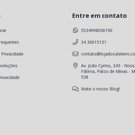
s
Entre em contato
rar
5534998056190
requentes
34 30615131
 Privacidade
contato@lojadocuteleiro.c
voluções
Av. João Cyrino, 243 - Noss
Fátima, Patos de Minas - 
538
Privacidade
Visite o nosso Blog!