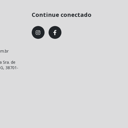
Continue conectado
om.br
a Sra. de
MG, 38701-