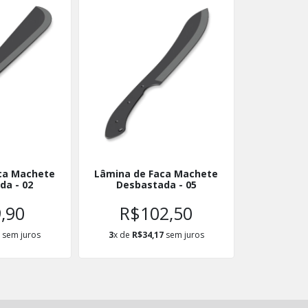
ca Machete
Lâmina de Faca Machete
da - 02
Desbastada - 05
,90
R$102,50
0
sem juros
3
x de
R$34,17
sem juros