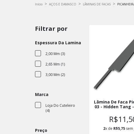
>
>
>
Início
AÇOS E DAMASCO
LÂMINAS DE FACAS
PICANHEIR
Filtrar por
Espessura Da Lamina
2,00 Mm (3)
2,65 Mm (1)
3,00 Mm (2)
Marca
Lâmina De Faca Pi
Loja Do Cuteleiro
03 - Hidden Tang -
(4)
R$11,5
2
x de
R$5,75
sem 
Preço