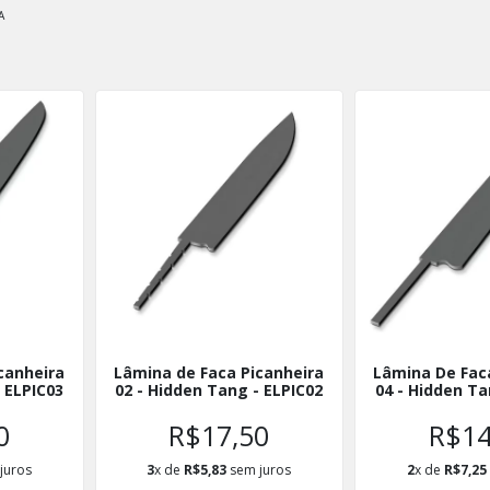
A
canheira
Lâmina de Faca Picanheira
Lâmina De Fac
 ELPIC03
02 - Hidden Tang - ELPIC02
04 - Hidden Ta
0
R$17,50
R$14
juros
3
x de
R$5,83
sem juros
2
x de
R$7,25