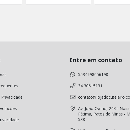
s
Entre em contato
rar
5534998056190
requentes
34 30615131
 Privacidade
contato@lojadocuteleiro.c
voluções
Av. João Cyrino, 243 - Noss
Fátima, Patos de Minas - 
538
Privacidade