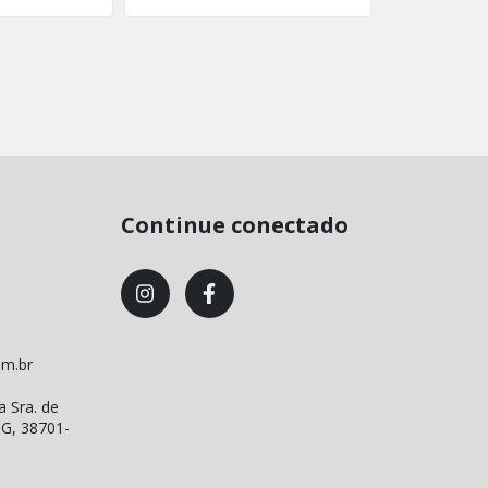
Continue conectado
om.br
a Sra. de
MG, 38701-