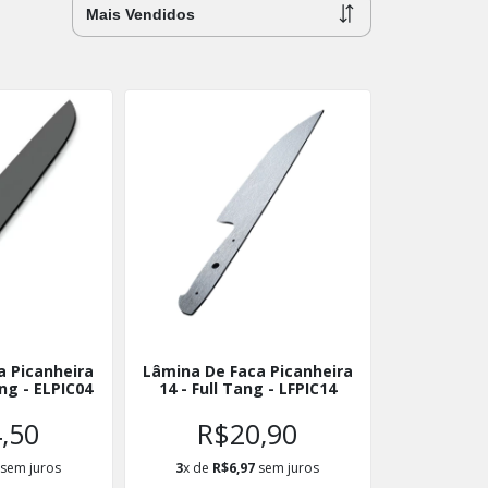
a Picanheira
Lâmina De Faca Picanheira
ng - ELPIC04
14 - Full Tang - LFPIC14
,50
R$20,90
sem juros
3
x de
R$6,97
sem juros