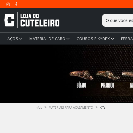
AÇOS
MATERIAL DE CABO
COUROS E KYDEX
FERRA
>
>
Início
MATERIAIS PARA ACABAMENTO
KITs