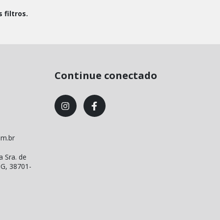
filtros.
Continue conectado
om.br
a Sra. de
MG, 38701-