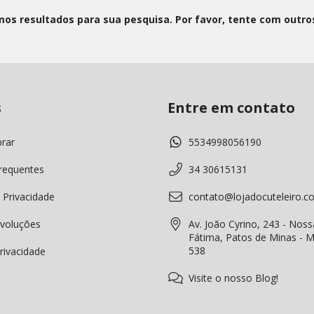
os resultados para sua pesquisa. Por favor, tente com outros 
s
Entre em contato
rar
5534998056190
requentes
34 30615131
 Privacidade
contato@lojadocuteleiro.c
voluções
Av. João Cyrino, 243 - Noss
Fátima, Patos de Minas - 
538
Privacidade
Visite o nosso Blog!