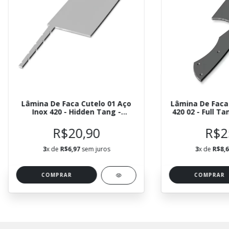
Lâmina De Faca Cutelo 01 Aço
Lâmina De Faca 
Inox 420 - Hidden Tang -
420 02 - Full T
ELCUTINX01
R$20,90
R$2
3
x de
R$6,97
sem juros
3
x de
R$8,
COMPRAR
COMPRAR