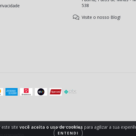
538
Privacidade
Visite o nosso Blog!
 este site
você aceita o uso de cookies
para agilizar a sua experi
ENTENDI
os reservados.