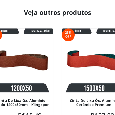
Veja outros produtos
23
%
OFF
inta De Lixa Óx. Alumínio
Cinta De Lixa Óx. Alumín
ido 1200x50mm - Klingspor
Cerâmico Premium
1500x50mm - Klingspo