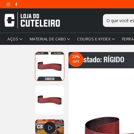
AÇOS
MATERIAL DE CABO
COUROS E KYDEX
FERRA
23
%
OFF