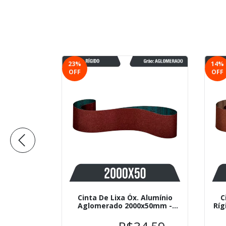
23
%
14
%
OFF
OFF
 Alumínio
Cinta De Lixa Óx. Alumínio
C
50mm -
Aglomerado 2000x50mm -
Ríg
Klingspor