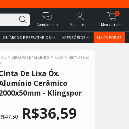
0
Atendimento
Minha conta
Meu carrinho
QUÍMICOS E REFRATÁRIOS
ACESSÓRIOS
BLACK FORGE
>
>
>
Início
ABRASIVOS E POLIMENTO
LIXAS
CINTA DE LIXA
>
Cinta De Lixa Óx.
Alumínio Cerâmico
2000x50mm - Klingspor
R$36,59
R$47,50