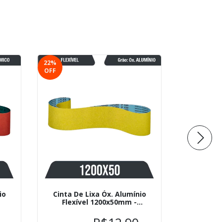
22
%
23
%
OFF
OFF
io
Cinta De Lixa Óx. Alumínio
Cinta De
Flexível 1200x50mm -
Aglome
r
Klingspor