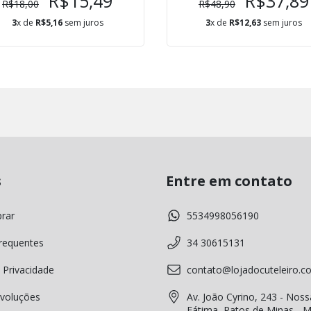
R$15,49
R$37,89
R$18,00
R$48,90
3
x de
R$5,16
sem juros
3
x de
R$12,63
sem juros
s
Entre em contato
rar
5534998056190
requentes
34 30615131
 Privacidade
contato@lojadocuteleiro.c
voluções
Av. João Cyrino, 243 - Noss
Fátima, Patos de Minas - 