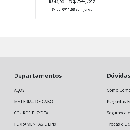
4,90
R$34,59
R$44,90
juros
3
x de
R$11,53
sem juros
Departamentos
Dúvida
AÇOS
Como Comp
MATERIAL DE CABO
Perguntas F
COUROS E KYDEX
Segurança e
FERRAMENTAS E EPIs
Trocas e De