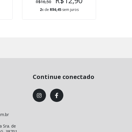
R$12,90
R$16,50
R$24,
2
x de
R$6,45
sem juros
3
x d
Continue conectado
om.br
a Sra. de
MG, 38701-