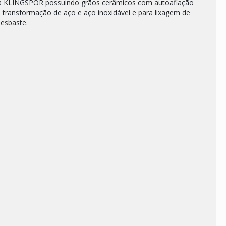
a da KLINGSPOR possuindo grãos cerâmicos com autoafiação
de transformação de aço e aço inoxidável e para lixagem de
esbaste.