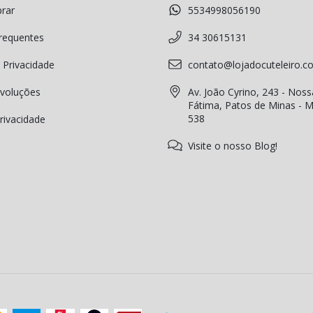
rar
5534998056190
requentes
34 30615131
 Privacidade
contato@lojadocuteleiro.c
voluções
Av. João Cyrino, 243 - Noss
Fátima, Patos de Minas - 
538
Privacidade
Visite o nosso Blog!