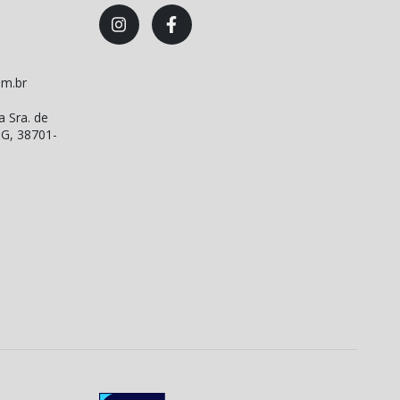
om.br
a Sra. de
MG, 38701-