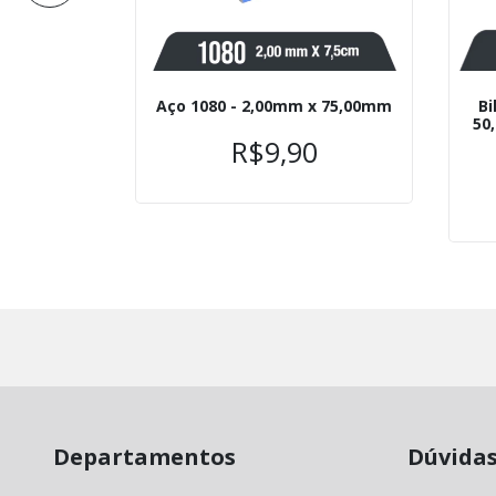
0mm x
Aço 1080 - 2,00mm x 75,00mm
Bi
m
50
R$9,90
0
 juros
Departamentos
Dúvida