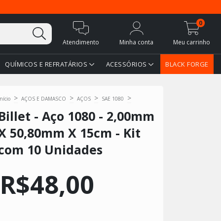
0
Atendimento
Minha conta
Meu carrinho
QUÍMICOS E REFRATÁRIOS
ACESSÓRIOS
BLACK FORGE
>
>
>
>
Início
AÇOS E DAMASCO
AÇOS
SAE 1080
Billet - Aço 1080 - 2,00mm
X 50,80mm X 15cm - Kit
com 10 Unidades
R$48,00