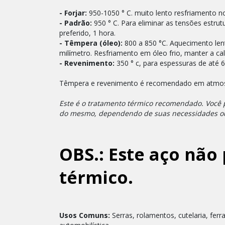
- Forjar:
950-1050 ° C. muito lento resfriamento no 
- Padrão:
950 ° C. Para eliminar as tensões estr
preferido, 1 hora.
- Têmpera (óleo):
800 a 850 °C. Aquecimento len
milímetro. Resfriamento em óleo frio, manter a c
- Revenimento:
350 ° c, para espessuras de até
Têmpera e revenimento é recomendado em atmosf
Este é o tratamento térmico recomendado. Você 
do mesmo, dependendo de suas necessidades ou 
OBS.:
Este aço não
térmico.
Usos Comuns:
Serras, rolamentos, cutelaria, fer