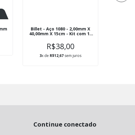
80mm
Billet - Aço 1080 - 2,00mm X
Aço 
40,00mm X 15cm - Kit com 10
Unidades
R$38,00
3
x de
R$12,67
sem juros
3
x d
Continue conectado