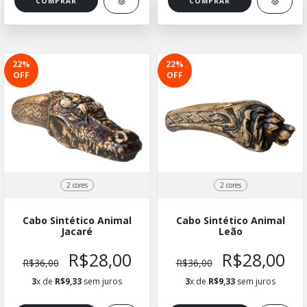
COMPRAR
COMPRAR
22
%
22
%
OFF
OFF
2 cores
2 cores
Cabo Sintético Animal
Cabo Sintético Animal
Jacaré
Leão
R$28,00
R$28,00
R$36,00
R$36,00
3
x de
R$9,33
sem juros
3
x de
R$9,33
sem juros