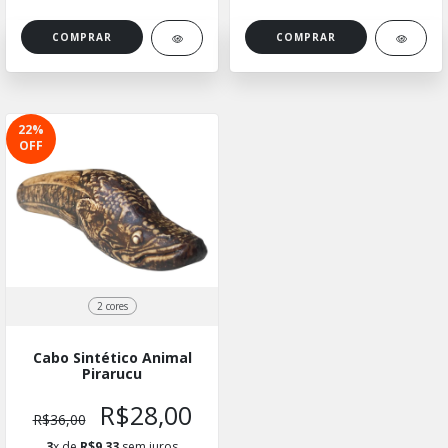
COMPRAR
COMPRAR
22
%
OFF
2 cores
Cabo Sintético Animal
Pirarucu
R$28,00
R$36,00
3
x de
R$9,33
sem juros