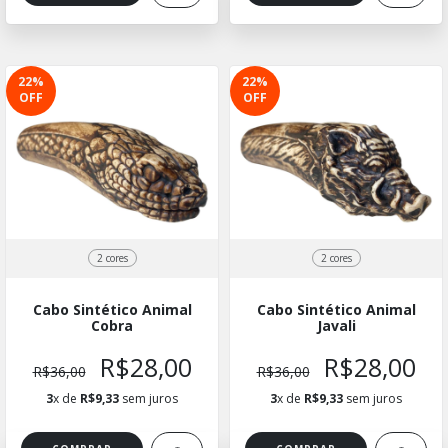
22
%
22
%
OFF
OFF
2 cores
2 cores
Cabo Sintético Animal
Cabo Sintético Animal
Cobra
Javali
R$28,00
R$28,00
R$36,00
R$36,00
3
x de
R$9,33
sem juros
3
x de
R$9,33
sem juros