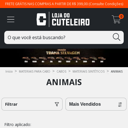
FRETE GRÁTIS NAS COMPRAS A PARTIR DE R$ 399,00 (Consulte Condições)
0
>
>
>
>
Início
MATERIAIS PARA CABO
CABOS
MATERIAIS SINTÉTICOS
ANIMAIS
ANIMAIS
Filtrar
Filtro aplicado: