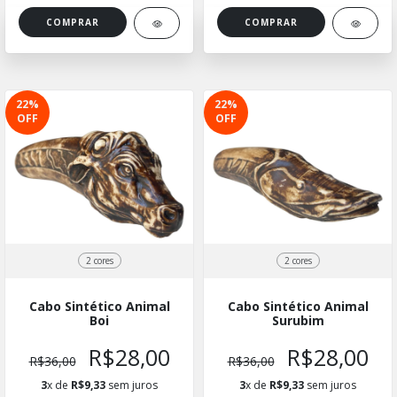
COMPRAR
COMPRAR
22
%
22
%
OFF
OFF
2 cores
2 cores
Cabo Sintético Animal
Cabo Sintético Animal
Boi
Surubim
R$28,00
R$28,00
R$36,00
R$36,00
3
x de
R$9,33
sem juros
3
x de
R$9,33
sem juros