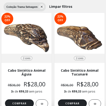
Limpar filtros
Coleção Trama Selvagem
22
%
22
%
OFF
OFF
2 cores
2 cores
Cabo Sintético Animal
Cabo Sintético Animal
Águia
Tucunaré
R$28,00
R$28,00
R$36,00
R$36,00
3
x de
R$9,33
sem juros
3
x de
R$9,33
sem juros
COMPRAR
COMPRAR