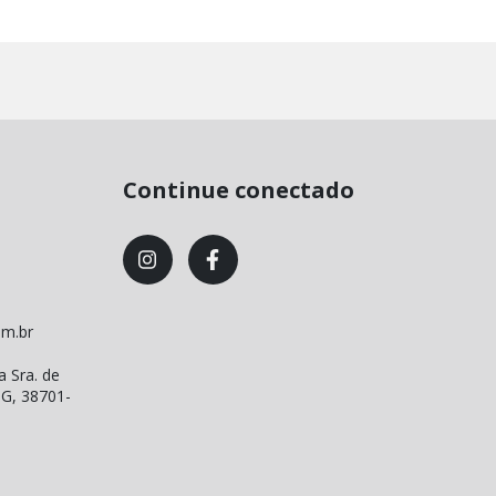
Continue conectado
om.br
a Sra. de
MG, 38701-