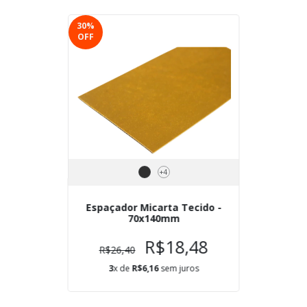
30
%
OFF
+4
Espaçador Micarta Tecido -
70x140mm
R$18,48
R$26,40
3
x de
R$6,16
sem juros