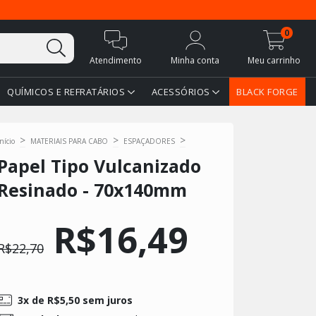
0
Atendimento
Minha conta
Meu carrinho
QUÍMICOS E REFRATÁRIOS
ACESSÓRIOS
BLACK FORGE
>
>
>
Início
MATERIAIS PARA CABO
ESPAÇADORES
Papel Tipo Vulcanizado
Resinado - 70x140mm
R$16,49
R$22,70
3
x de
R$5,50
sem juros