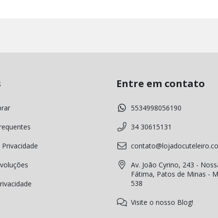
s
Entre em contato
rar
5534998056190
requentes
34 30615131
 Privacidade
contato@lojadocuteleiro.c
voluções
Av. João Cyrino, 243 - Noss
Fátima, Patos de Minas - 
538
Privacidade
Visite o nosso Blog!