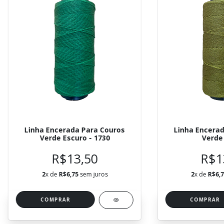
Linha Encerada Para Couros
Linha Encerad
Verde Escuro - 1730
Verde 
R$13,50
R$1
2
x de
R$6,75
sem juros
2
x de
R$6,