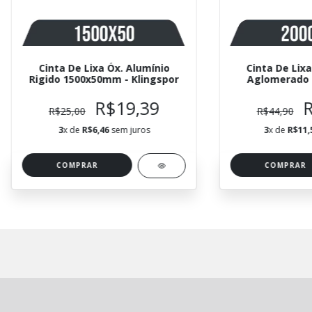
Cinta De Lixa Óx. Alumínio
Cinta De Lixa
Rigido 1500x50mm - Klingspor
Aglomerado 
Klin
R$19,39
R$25,00
R$44,90
3
x de
R$6,46
sem juros
3
x de
R$11,
COMPRAR
COMPRAR