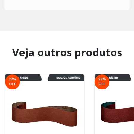
Veja outros produtos
22
%
23
%
OFF
OFF