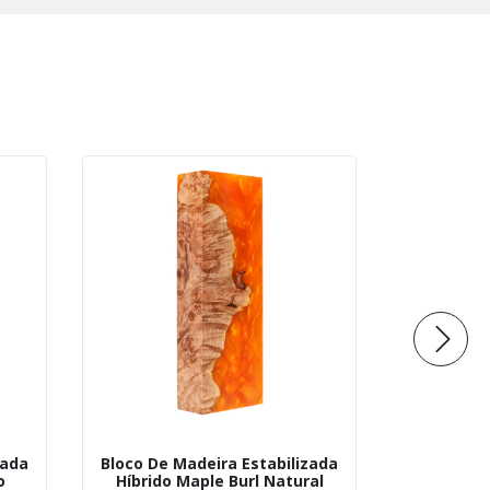
zada
Bloco De Madeira Estabilizada
Bloco De 
o
Híbrido Maple Burl Natural
Híbrido 