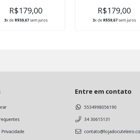
R$179,00
R$179,00
3
x de
R$59,67
sem juros
3
x de
R$59,67
sem juros
s
Entre em contato
rar
5534998056190
requentes
34 30615131
 Privacidade
contato@lojadocuteleiro.c