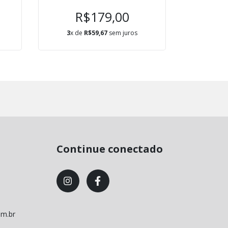
R$179,00
R
3
x de
R$59,67
sem juros
3
x de
Continue conectado
om.br