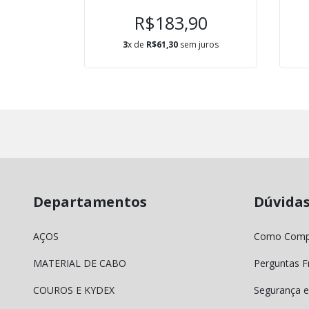
00
R$183,90
 juros
3
x de
R$61,30
sem juros
Departamentos
Dúvida
AÇOS
Como Comp
MATERIAL DE CABO
Perguntas F
COUROS E KYDEX
Segurança e