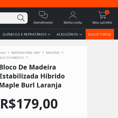
0
Atendimento
Minha conta
Meu carrinho
QUÍMICOS E REFRATÁRIOS
ACESSÓRIOS
BLACK FORGE
>
>
>
Início
MATERIAIS PARA CABO
MADEIRAS
>
BLOCOS HIBRIDOS
Bloco De Madeira
Estabilizada Híbrido
Maple Burl Laranja
R$179,00