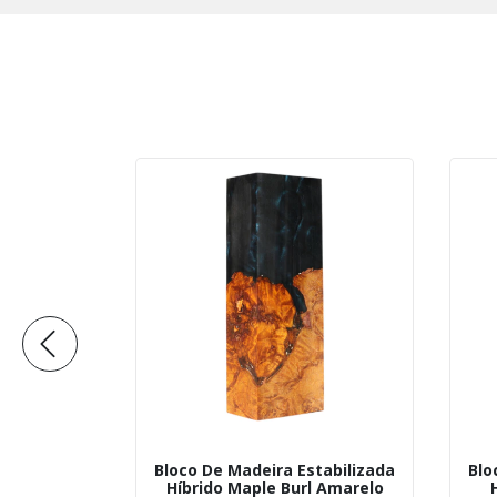
tabilizada
Bloco De Madeira Estabilizada
Blo
l Natural
Híbrido Maple Burl Amarelo